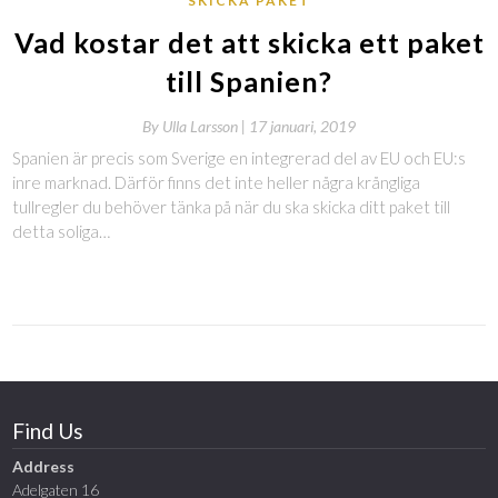
SKICKA PAKET
Vad kostar det att skicka ett paket
till Spanien?
By
Ulla Larsson |
17 januari, 2019
Spanien är precis som Sverige en integrerad del av EU och EU:s
inre marknad. Därför finns det inte heller några krångliga
tullregler du behöver tänka på när du ska skicka ditt paket till
detta soliga…
Find Us
Address
Adelgaten 16