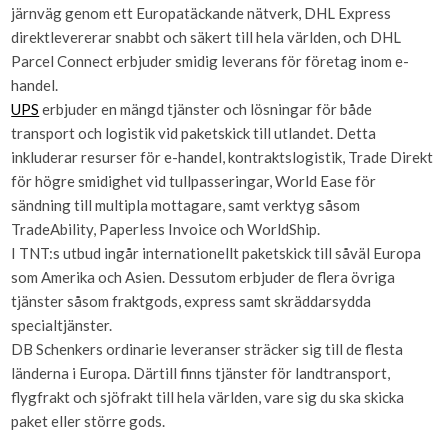
järnväg genom ett Europatäckande nätverk, DHL Express
direktlevererar snabbt och säkert till hela världen, och DHL
Parcel Connect erbjuder smidig leverans för företag inom e-
handel.
UPS
erbjuder en mängd tjänster och lösningar för både
transport och logistik vid paketskick till utlandet. Detta
inkluderar resurser för e-handel, kontraktslogistik, Trade Direkt
för högre smidighet vid tullpasseringar, World Ease för
sändning till multipla mottagare, samt verktyg såsom
TradeAbility, Paperless Invoice och WorldShip.
I TNT:s utbud ingår internationellt paketskick till såväl Europa
som Amerika och Asien. Dessutom erbjuder de flera övriga
tjänster såsom fraktgods, express samt skräddarsydda
specialtjänster.
DB Schenkers ordinarie leveranser sträcker sig till de flesta
länderna i Europa. Därtill finns tjänster för landtransport,
flygfrakt och sjöfrakt till hela världen, vare sig du ska skicka
paket eller större gods.