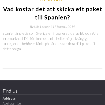
SKICKA PAKET
Vad kostar det att skicka ett paket
till Spanien?
By
Ulla Larsson |
17 januari, 2019
Spanien är precis som Sverige en integrerad del av EU och EU:s
inre marknad. Därför finns det inte heller några krångliga
tullregler du behöver tänka på när du ska skicka ditt paket till
detta soliga…
Find Us
Address
Adelgaten 16