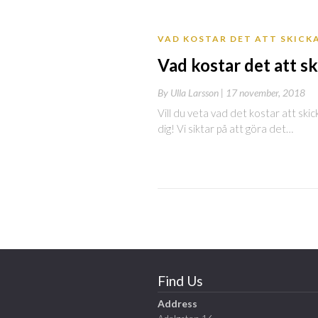
VAD KOSTAR DET ATT SKICK
Vad kostar det att sk
By
Ulla Larsson |
17 november, 2018
Vill du veta vad det kostar att skick
dig! Vi siktar på att göra det…
Find Us
Address