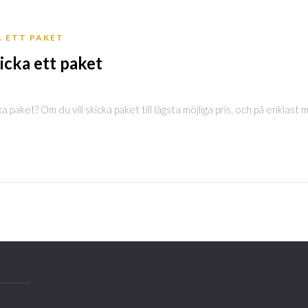
A ETT PAKET
icka ett paket
a paket? Om du vill skicka paket till lägsta möjliga pris, och på enklast mö