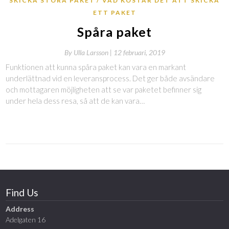
SKICKA STORA PAKET
VAD KOSTAR DET ATT SKICKA
ETT PAKET
Spåra paket
By
Ulla Larsson |
12 februari, 2019
Funktionen att kunna spåra paket kan vara en markant
underlättnad vid en leveransprocess. Det ger både avsändare
och mottagaren möjligheten att se var paketet befinner sig
under hela dess resa, så att de kan vara…
Find Us
Address
Adelgaten 16