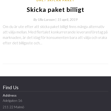
DHL
SKICKA PAKET
Skicka paket billigt
By
Ulla Larsson |
15 april, 2019
Om du är ute efter att skicka paket billigt finns många alternativ
att välja mellan. Med flertalet konkurrerande leveransföretag på
marknaden, är det idag för konsumenten bara att välja och vraka
efter det billigaste och…
Find Us
Address
Adelgaten 16
211 22 Malmö